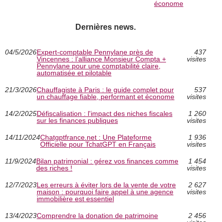
économe
Dernières news.
04/5/2026
Expert-comptable Pennylane près de
437
Vincennes : l’alliance Monsieur Compta +
visites
Pennylane pour une comptabilité claire,
automatisée et pilotable
21/3/2026
Chauffagiste à Paris : le guide complet pour
537
un chauffage fiable, performant et économe
visites
14/2/2025
Défiscalisation : l'impact des niches fiscales
1 260
sur les finances publiques
visites
14/11/2024
Chatgptfrance.net : Une Plateforme
1 936
Officielle pour TchatGPT en Français
visites
11/9/2024
Bilan patrimonial : gérez vos finances comme
1 454
des riches !
visites
12/7/2023
Les erreurs à éviter lors de la vente de votre
2 627
maison : pourquoi faire appel à une agence
visites
immobilière est essentiel
13/4/2023
Comprendre la donation de patrimoine
2 456